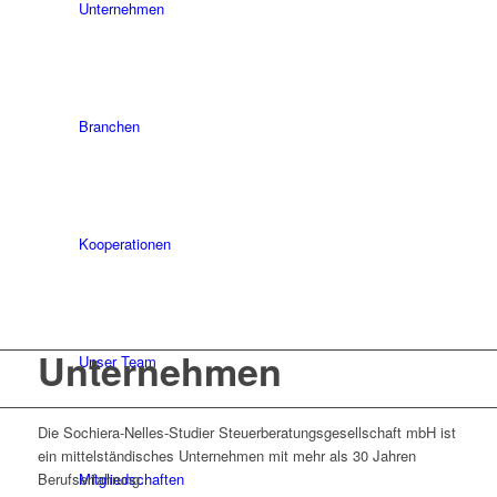
Unternehmen
Branchen
Kooperationen
Unternehmen
Unser Team
Die Sochiera-Nelles-Studier Steuer­beratungs­ge­sell­schaft mbH ist
ein mittel­ständisches Unter­nehmen mit mehr als 30 Jahren
Berufserfahrung.
Mitgliedschaften