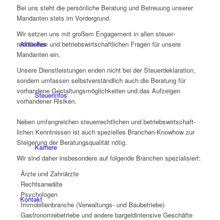
Bei uns steht die persönliche Beratung und Betreuung unserer
Mandanten stets im Vordergrund.
Wir setzen uns mit großem Engagement in allen steuer­
rechtlichen und betriebs­wirt­schaftlichen Fragen für unsere
Aktuelles
Mandanten ein.
Unsere Dienst­leis­tungen enden nicht bei der Steuer­deklaration,
sondern umfassen selbst­verständlich auch die Beratung für
vorhandene Ge­stal­tungs­mög­lich­keiten und das Aufzeigen
Steuerinfos
vorhandener Risiken.
Neben umfangreichen steuer­rechtlichen und betriebs­wirt­schaft­
lichen Kennt­nissen ist auch spezielles Branchen-Knowhow zur
Steigerung der Beratungsqualität nötig.
Karriere
Wir sind daher insbesondere auf folgende Branchen spezialisiert:
· Ärzte und Zahnärzte
· Rechtsanwälte
· Psychologen
Kontakt
· Immobilienbranche (Verwaltungs- und Bau­betriebe)
· Gastronomiebetriebe und andere bargeldintensive Geschäfte